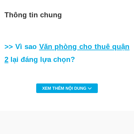
Thông tin chung
>>
Vì sao
Văn phòng cho thuê quận
2
lại đáng lựa chọn?
XEM THÊM NỘI DUNG
1. Với hạ tầng bứt phá, quy hoạch hoàn chỉnh, những tòa
nhà
văn phòng cho thuê hạng A
, hạng B, hạng C mới đang
hoàn thiện dần, đã làm cho khung cảnh Quận 2 trở nên
thật hiện đại với những hạ tầng giao thông lớn thuận tiện
đi lại, không còn cảnh chen chúc chật hẹp như các quận
trung tâm. Đây chính là khu vực lý tưởng cho các Công ty