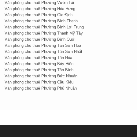
Văn phòng cho thuê Phường Vườn Lài
Văn phòng cho thuê Phường Hòa Hưng
Văn phòng cho thuê Phường Gia Định
5. Để có những thông tin hữu ích và có giá trị cho các
Văn phòng cho thuê Phường Bình Thạnh
Công ty, Doanh nghiệp cần
tìm văn phòng cho thuê
Văn phòng cho thuê Phường Bình Lợi Trung
Văn phòng cho thuê Phường Thạnh Mỹ Tây
quận 2
,
#NewOffice
công ty chúng tôi có sẵn đội ngũ tư
Văn phòng cho thuê Phường Bình Quới
vấn chuyên nghiệp với khả năng nắm bắt giá nhanh nhất
Văn phòng cho thuê Phường Tân Sơn Hòa
sẽ tìm thuê văn phòng tại quận 2 một cách nhanh nhất cho
Văn phòng cho thuê Phường Tân Sơn Nhất
Văn phòng cho thuê Phường Tân Hòa
Quý Công ty đang có nhu cầu thuê văn phòng quận 2.
Văn phòng cho thuê Phường Bảy Hiền
Văn phòng cho thuê Phường Tân Bình
Văn phòng cho thuê Phường Đức Nhuận
Văn phòng cho thuê Phường Cầu Kiệu
Văn phòng cho thuê Phường Phú Nhuận
>>
Tìm thuê văn phòng làm việc
quận 2
hãy liên hệ ngay chúng tôi: