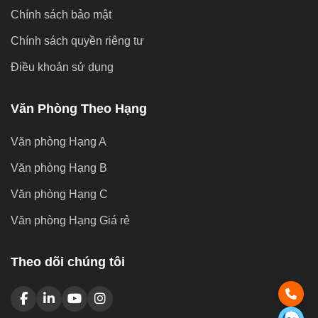
Chính sách bảo mật
Chính sách quyền riêng tư
Văn phòng cho
Văn phòng cho
Văn phòng cho
thuê quận 1
thuê quận 3
thuê quận 7
Điều khoản sử dụng
Văn phòng cho
Văn phòng cho
Văn phòng cho
Văn Phòng Theo Hạng
thuê quận Tân
thuê quận Phú
thuê quận Bình
Văn phòng Hạng A
Bình
Nhuận
Thạnh
Văn phòng Hạng B
Văn phòng Hạng C
Văn phòng Hạng Giá rẻ
Từ khóa:
văn phòng cho thuê quận 2
,
bảng giá văn
phòng cho thuê quận 2
,
giá thuê văn phòng tại Tp.HCM
,
các tòa nhà cho thuê văn phòng tại Tp.HCM
,
dịch vụ cho
Theo dõi chúng tôi
thuê văn phòng uy tín chuyên nghiệp
.