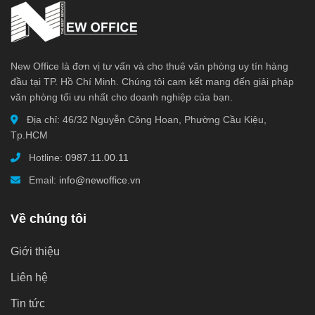
Công ty TNHH NEW OFFICE | Cho thuê văn phòng
chuyên nghiệp
New Office là đơn vị tư vấn và cho thuê văn phòng uy tín hàng
Trụ sở: Tầng lửng tòa nhà Văn Oanh Building, 54 Phan
đầu tại TP. Hồ Chí Minh. Chúng tôi cam kết mang đến giải pháp
văn phòng tối ưu nhất cho doanh nghiệp của bạn.
Đăng Lưu, Phường 5, Quận Phú Nhuận, Tp.HCM
Địa chỉ: 46/32 Nguyễn Công Hoan, Phường Cầu Kiệu,
VPLV: Tầng trệt TKX Building, 46/32 Nguyễn Công Hoan,
Tp.HCM
phường 7, Quận Phú Nhuận, Tp.HCM
Hotline:
0987.11.00.11
Email:
info@newoffice.vn
Hotline thuê văn phòng:
0888 26 28 38
– Điện thoại 028
6271 8379
Về chúng tôi
Website:
https://www.newoffice.vn
Giới thiệu
Liên hệ
Tin tức
Xem thêm
văn phòng cho thuê
ở các quận khác