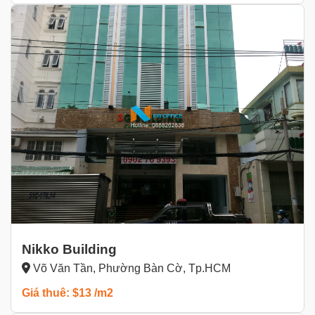
Nikko Building
Võ Văn Tần, Phường Bàn Cờ, Tp.HCM
Giá thuê: $13 /m2