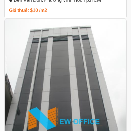
Bến Vân Đồn, Phường Vĩnh Hội, Tp.HCM
Giá thuê: $10 /m2