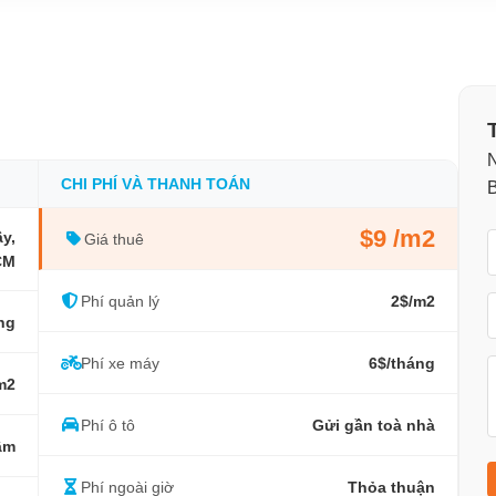
N
CHI PHÍ VÀ THANH TOÁN
$9 /m2
y,
Giá thuê
CM
Phí quản lý
2$/m2
ầng
Phí xe máy
6$/tháng
 m2
Phí ô tô
Gửi gần toà nhà
âm
Phí ngoài giờ
Thỏa thuận