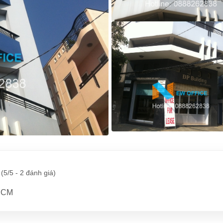
(
5/5
-
2
đánh giá)
.HCM