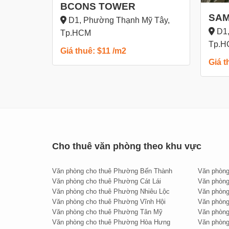
BCONS TOWER
Mức giá thuê cạnh tranh so với các cao ốc văn
SAM
D1, Phường Thạnh Mỹ Tây,
các tiện ích và giá trị mà tòa nhà mang lại,
văn p
D1,
Tp.HCM
-
ĐP Building
luôn đạt tỉ lệ lấp đầy lý tưởng (
Tp.H
Giá thuê: $11 /m2
cung lớn hơn cầu như hiện nay.
Giá t
Hợp đồng thuê tối thiểu 2 năm. Đặt cọc 3 tháng
m2 – 80 m2 phù hợp cho mọi nhu cầu của các do
Để biết thêm thông tin và tham quan tòa nhà,
Cho thuê văn phòng theo khu vực
Hotline – New Office: 0888.26.28.38 - Miễn ph
Văn phòng cho thuê Phường Bến Thành
Văn phòng
Văn phòng cho thuê Phường Cát Lái
Văn phòng
Văn phòng cho thuê Phường Nhiêu Lộc
Văn phòng
Văn phòng cho thuê Phường Vĩnh Hội
Văn phòn
Văn phòng cho thuê Phường Tân Mỹ
Văn phòng
Văn phòng cho thuê Phường Hòa Hưng
Văn phòng