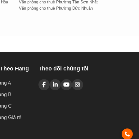
 Hòa
Văn phòng cho thuê Phường Tân Sơn Nhất
h
Văn phòng cho thuê Phường Đức Nhuận
 Theo Hạng
Theo dõi chúng tôi
ạng A
ạng B
ạng C
ng Giá rẻ