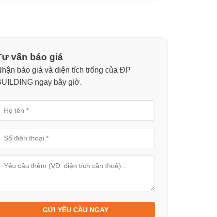
Tư vấn báo giá
hận báo giá và diện tích trống của ĐP
BUILDING ngay bây giờ.
GỬI YÊU CẦU NGAY