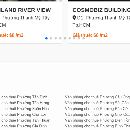
 phòng cho thuê quận Bình Thạnh trên cùng khu vực; với
LAND RIVER VIEW
COSMOBIZ BUILDIN
hòng cho thuê đường Nguyễn Hữu Cảnh quận Bình Thạnh
 Phường Thạnh Mỹ Tây,
D1, Phường Thạnh Mỹ Tâ
trên 90%) ngay cả khi thị trường văn phòng cho thuê đang
CM
Tp.HCM
huê: $8 /m2
Giá thuê: $8 /m2
. Thanh toán theo tháng. Diện tích cho thuê đa dạng từ 20
anh nghiệp lớn, vừa và nhỏ.
 Quý khách vui lòng gọi:
í hoàn toàn mọi dịch vụ.
 cho thuê Phường Tân Định
Văn phòng cho thuê Phường Cầu Ông
 cho thuê Phường Tân Hưng
Văn phòng cho thuê Phường Sài Gòn
 cho thuê Phường Xuân Hòa
Văn phòng cho thuê Phường Bàn Cờ
g cho thuê Phường Chợ Lớn
Văn phòng cho thuê Phường Chợ Qu
 cho thuê Phường Tân Thuận
Văn phòng cho thuê Phường Diên Hồ
 cho thuê Phường Gia Định
Văn phòng cho thuê Phường Bình Th