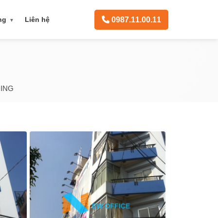
0987.11.00.11
ạng
Liên hệ
▼
DING