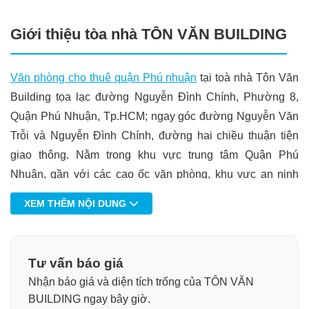
Giới thiệu tòa nhà TÔN VĂN BUILDING
Văn phòng cho thuê quận Phú nhuận
tại toà nhà Tôn Văn
Building tọa lạc đường Nguyễn Đình Chính, Phường 8,
Quận Phú Nhuận, Tp.HCM; ngay góc đường Nguyễn Văn
Trỗi và Nguyễn Đình Chính, đường hai chiều thuận tiện
giao thông. Nằm trong khu vực trung tâm Quận Phú
Nhuận, gần với các cao ốc văn phòng, khu vực an ninh
cao, với mặt tiền đường rộng có thể đậu xe hơi.
XEM THÊM NỘI DUNG
Cách sân bay Tân Sơn Nhất (15 phút đi xe máy).
Tư vấn báo giá
Nhận báo giá và diện tích trống của TÔN VĂN
Cách Centre Point (4 phút đi xe máy).
BUILDING ngay bây giờ.