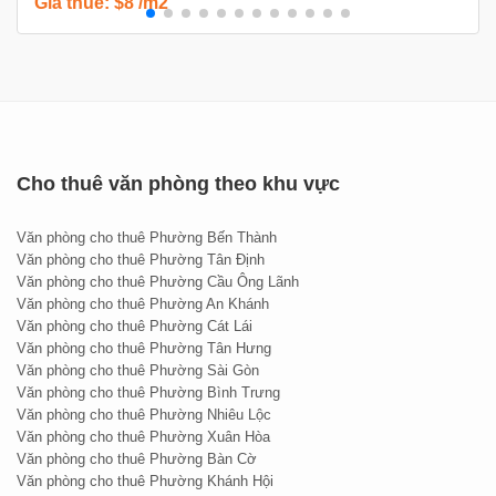
Giá thuê: $8 /m2
Chính quận Phú Nhuận
- Tôn Văn Building hứa hẹn sẽ đạt
tỉ lệ lấp đầy lý tưởng ngay cả khi thị trường văn phòng cho
thuê đang cung lớn hơn cầu như hiện nay.
Hợp đồng thuê tối thiểu 2 năm. Đặt cọc 3 tháng. Thanh
toán theo tháng. Diện tích cho thuê đa dạng từ 50 –
Cho thuê văn phòng theo khu vực
130 m2 phù hợp cho mọi nhu cầu của các doanh
nghiệp vừa và nhỏ.
Văn phòng cho thuê Phường Bến Thành
Văn phòng cho thuê Phường Tân Định
Văn phòng cho thuê Phường Cầu Ông Lãnh
Văn phòng cho thuê Phường An Khánh
Để biết thêm thông tin và tham quan tòa nhà, Quý
Văn phòng cho thuê Phường Cát Lái
Văn phòng cho thuê Phường Tân Hưng
khách vui lòng gọi:
Văn phòng cho thuê Phường Sài Gòn
Văn phòng cho thuê Phường Bình Trưng
Hotline – New Office: 0888.26.28.38 - Miễn phí hoàn
Văn phòng cho thuê Phường Nhiêu Lộc
toàn mọi dịch vụ.
Văn phòng cho thuê Phường Xuân Hòa
Văn phòng cho thuê Phường Bàn Cờ
Văn phòng cho thuê Phường Khánh Hội