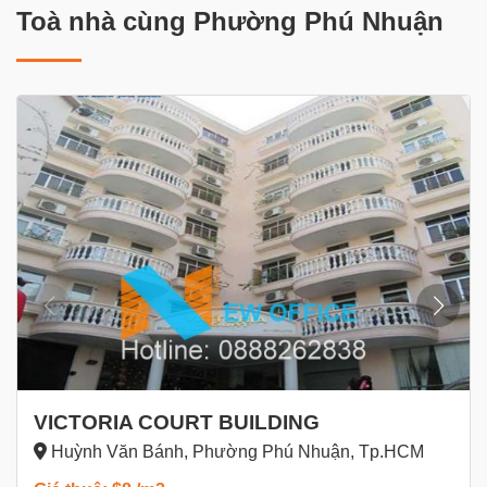
Diện tích sàn tối đa: 130 m2
Toà nhà cùng Phường Phú Nhuận
1 thang máy tốc độ cao + 1 thang bộ
WC nam nữ riêng biệt tại mỗi tầng
Đường truyền Internet tốc độ cao.
Dịch vụ dọn vệ sinh văn phòng.
Hệ thống báo cháy và PCCC
Nhân viên bảo vệ và lễ tân chu đáo, tận tình.
Với mức giá thuê khá cạnh tranh khi so sánh với các cao
VICTORIA COURT BUILDING
ốc văn phòng cho thuê quận Phú Nhuận cùng phân hạng;
Huỳnh Văn Bánh, Phường Phú Nhuận, Tp.HCM
cao ốc
văn phòng cho thuê đường Nguyễn Đình